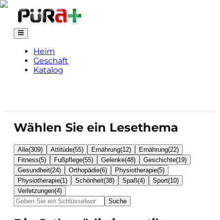
Heim
Geschäft
Katalog
Wählen Sie ein Lesethema
Alle
(
309
)
Attitüde
(
55
)
Ernährung
(
12
)
Ernährung
(
22
)
Fitness
(
5
)
Fußpflege
(
55
)
Gelenke
(
48
)
Geschichte
(
19
)
Gesundheit
(
24
)
Orthopädie
(
6
)
Physiotherapie
(
5
)
Physiotherapie
(
1
)
Schönheit
(
38
)
Spaß
(
4
)
Sport
(
10
)
Verletzungen
(
4
)
Suche