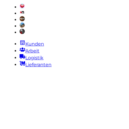
Kunden
Arbeit
Logistik
Lieferanten
Legal |
Beschwerden |
Datenverarbeitung |
Rückgaberecht |
Garantie
Miami ● New York ● Sydney ● Tel Aviv ● Paris ●
Madrid ● Milan ● Firenze ● Roma ● Medellin ●
Cartagena ● Bogota ● Barranquilla ● Quito ●
Guayaquil ● Lima