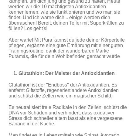
kämpfen, um dich jung und gesund zu halten. Heute
werden wir die 10 mächtigsten Antioxidantien
kennenlernen, wie sie funktionieren und wo man sie
findet. Und ich warne dich... einige werden dich
überraschen! Bereit, deinen Teller mit Superkräften zu
füllen? Los geht's!
Aber warte! Mit Pura kannst du jede deiner Körperteile
pflegen, ergänze eine gute Ernährung mit einer guten
Trainingsroutine, dank der wunderbaren Marke
Puramás, die für dein Wohlbefinden gemacht wurde
1. Glutathion: Der Meister der Antioxidantien
Glutathion ist der "Endboss" der Antioxidantien. Es
entfernt Giftstoffe, regeneriert andere Antioxidantien
und schützt die Zellen wie ein magischer Schild.
Es neutralisiert freie Radikale in den Zellen, schützt die
DNA vor Schäden und verhindert, dass oxidativer
Stress dich schneller altern lässt als eine vergessene
Banane in der Küche.
Man findet es in Lebensmitteln wie Spinat, Avocado,