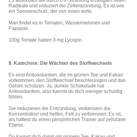
Es absorbiert die durch UV-Strahlung erzeugten freien
Radikale und reduziert die Zellentzündung. Es ist wie
ein Sonnenschutz, der von innen wirkt.
Man findet es in Tomaten, Wassermelonen und
Papayas.
100g Tomate haben 3 mg Lycopin.
8. Katechine: Die Wächter des Stoffwechsels
Es sind Antioxidantien, die im grünen Tee und Kakao
vorkommen, den Stoffwechsel beschleunigen und das
Gehirn schützen. Ja, dunkle Schokolade hat
Antioxidantien, also kannst du dich weniger schuldig
fühlen.
Sie reduzieren die Entzündung, verbessern die
Konzentration und helfen, Fett zu verbrennen. Es ist,
als hättest du einen persönlichen Trainer auf zellulärer
Ebene.
Du kannst dich damit mit grünem Tee, Kakao und