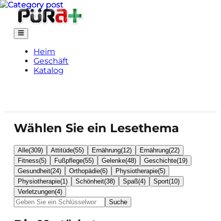
Heim
Geschäft
Katalog
Wählen Sie ein Lesethema
Alle
(
309
)
Attitüde
(
55
)
Ernährung
(
12
)
Ernährung
(
22
)
Fitness
(
5
)
Fußpflege
(
55
)
Gelenke
(
48
)
Geschichte
(
19
)
Gesundheit
(
24
)
Orthopädie
(
6
)
Physiotherapie
(
5
)
Physiotherapie
(
1
)
Schönheit
(
38
)
Spaß
(
4
)
Sport
(
10
)
Verletzungen
(
4
)
Suche