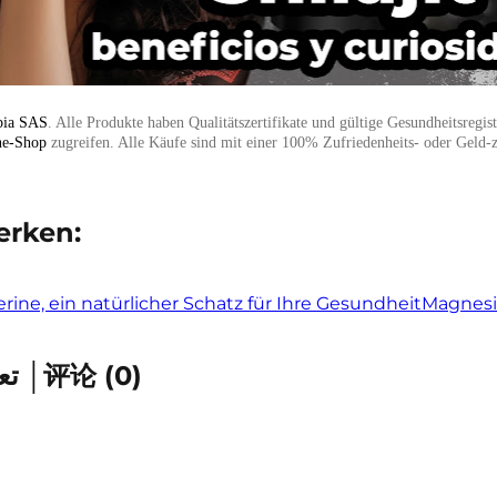
bia SAS
. Alle Produkte haben Qualitätszertifikate und gültige Gesundheitsregi
ne-Shop
zugreifen. Alle Käufe sind mit einer 100% Zufriedenheits- oder Geld-z
erken:
rine, ein natürlicher Schatz für Ihre Gesundheit
Magnesiu
Kommentare │ Comments │ تعليقات │评论
(
0
)