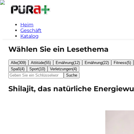
Heim
Geschäft
Katalog
Wählen Sie ein Lesethema
Alle
(
309
)
Attitüde
(
55
)
Ernährung
(
12
)
Ernährung
(
22
)
Fitness
(
5
)
Spaß
(
4
)
Sport
(
10
)
Verletzungen
(
4
)
Suche
Shilajit, das natürliche Energiew