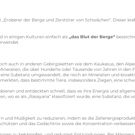
Eroberer der Berge und Zerstörer von Schwächen“. Dieser kraft
d in einigen Kulturen einfach als
„das Blut der Berge“
bezeichn
erwendet.
och auch in anderen Gebirgsketten wie dem Kaukasus, den Alpen 
 Mineralien, die über Hunderte oder Tausende von Jahren in de
 eine Substanz umgewandelt, die reich an Mineralien und bioakt
bemerkten, dass bestimmte Tiere, insbesondere Ziegen, eine sc
robieren und entdeckten schnell, dass es ihre Energie und allge
 wo es als „Rasayana“ klassifiziert wurde, eine Substanz, die ve
gern und Müdigkeit zu reduzieren, indem es die Zellenergieprodukti
 schützen und das Gedächtnis sowie die Konzentration verbesser
ionen zu bekämpfen, und reduziert Entzündungen. Bei Männern w