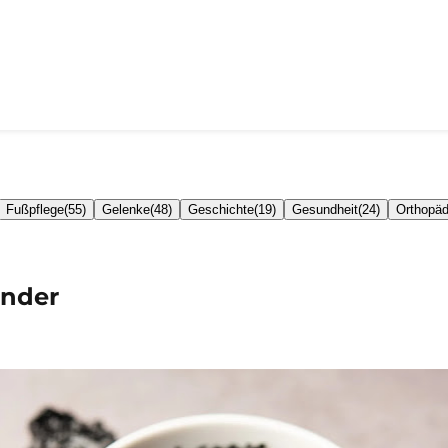
Fußpflege
(
55
)
Gelenke
(
48
)
Geschichte
(
19
)
Gesundheit
(
24
)
Orthopäd
under