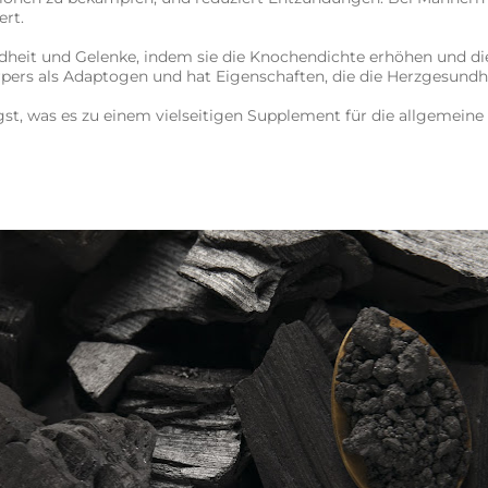
ert.
it und Gelenke, indem sie die Knochendichte erhöhen und die Ge
örpers als Adaptogen und hat Eigenschaften, die die Herzgesund
gst, was es zu einem vielseitigen Supplement für die allgemein