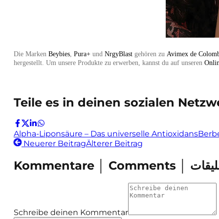
Die Marken
Beybies
,
Pura+
und
NrgyBlast
gehören zu
Avimex de Colom
hergestellt. Um unsere Produkte zu erwerben, kannst du auf unseren
Onli
Teile es in deinen sozialen Netzw
Alpha-Liponsäure – Das universelle Antioxidans
Berbe
Neuerer Beitrag
Älterer Beitrag
Schreibe deinen Kommentar