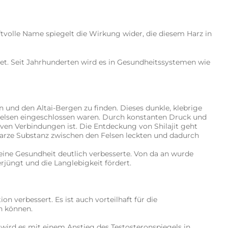
volle Name spiegelt die Wirkung wider, die diesem Harz in
et. Seit Jahrhunderten wird es in Gesundheitssystemen wie
und den Altai-Bergen zu finden. Dieses dunkle, klebrige
n Felsen eingeschlossen waren. Durch konstanten Druck und
iven Verbindungen ist. Die Entdeckung von Shilajit geht
hwarze Substanz zwischen den Felsen leckten und dadurch
meine Gesundheit deutlich verbesserte. Von da an wurde
rjüngt und die Langlebigkeit fördert.
on verbessert. Es ist auch vorteilhaft für die
n können.
ird es mit einem Anstieg des Testosteronspiegels in