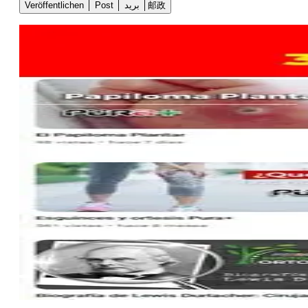
Veröffentlichen │ Post │ بريد │邮政