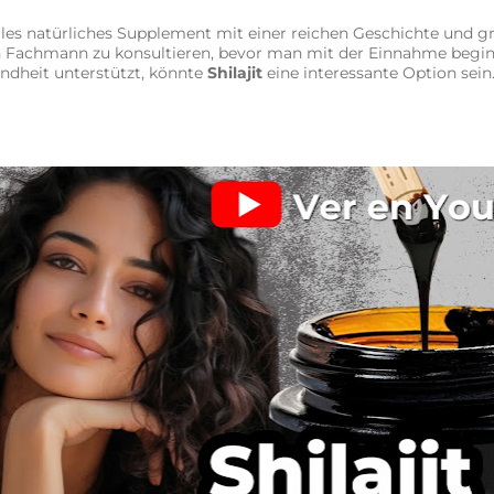
lles natürliches Supplement mit einer reichen Geschichte und g
en Fachmann zu konsultieren, bevor man mit der Einnahme begi
ndheit unterstützt, könnte
Shilajit
eine interessante Option sein