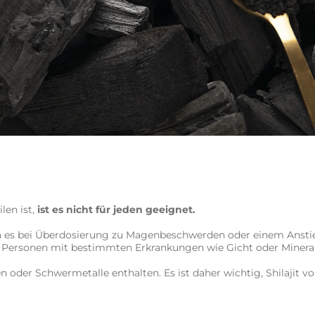
len ist,
ist es nicht für jeden geeignet.
es bei Überdosierung zu Magenbeschwerden oder einem Anstieg 
 Personen mit bestimmten Erkrankungen wie Gicht oder Mineral
der Schwermetalle enthalten. Es ist daher wichtig, Shilajit von