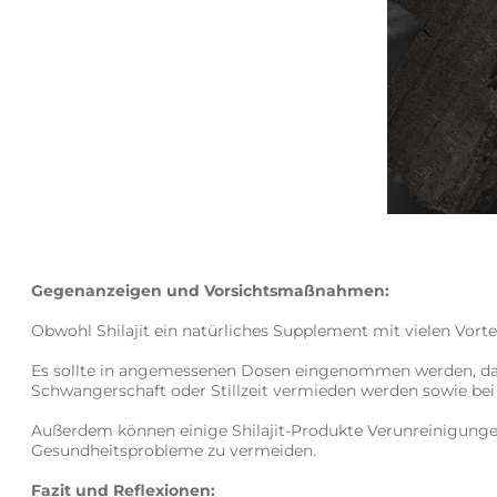
Gegenanzeigen und Vorsichtsmaßnahmen:
Obwohl Shilajit ein natürliches Supplement mit vielen Vortei
Es sollte in angemessenen Dosen eingenommen werden, da 
Schwangerschaft oder Stillzeit vermieden werden sowie bei
Außerdem können einige Shilajit-Produkte Verunreinigungen o
Gesundheitsprobleme zu vermeiden.
Fazit und Reflexionen: