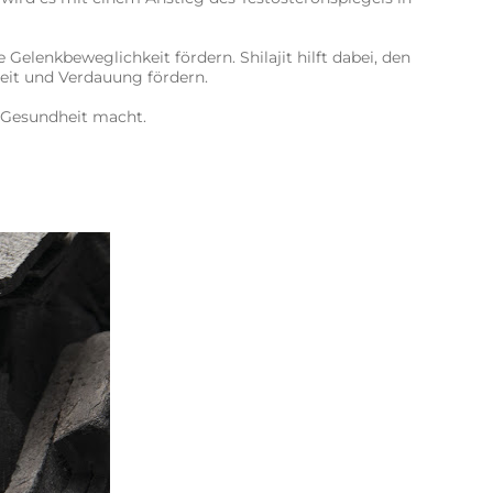
lenkbeweglichkeit fördern. Shilajit hilft dabei, den
heit und Verdauung fördern.
e Gesundheit macht.