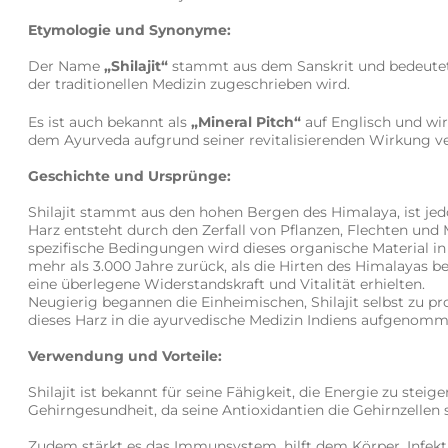
Etymologie und Synonyme:
Der Name
„Shilajit“
stammt aus dem Sanskrit und bedeutet „
der traditionellen Medizin zugeschrieben wird.
Es ist auch bekannt als
„Mineral Pitch“
auf Englisch und wir
dem Ayurveda aufgrund seiner revitalisierenden Wirkung v
Geschichte und Ursprünge:
Shilajit stammt aus den hohen Bergen des Himalaya, ist jed
Harz entsteht durch den Zerfall von Pflanzen, Flechten und
spezifische Bedingungen wird dieses organische Material in
mehr als 3.000 Jahre zurück, als die Hirten des Himalayas 
eine überlegene Widerstandskraft und Vitalität erhielten.
Neugierig begannen die Einheimischen, Shilajit selbst zu p
dieses Harz in die ayurvedische Medizin Indiens aufgenommen,
Verwendung und Vorteile:
Shilajit ist bekannt für seine Fähigkeit, die Energie zu stei
Gehirngesundheit, da seine Antioxidantien die Gehirnzellen
Zudem stärkt es das Immunsystem, hilft dem Körper, Infekt