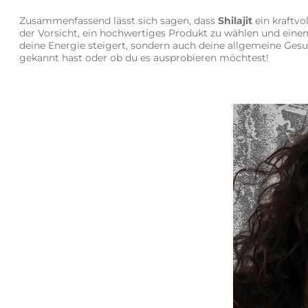
Zusammenfassend lässt sich sagen, dass
Shilajit
ein kraftvo
der Vorsicht, ein hochwertiges Produkt zu wählen und ein
deine Energie steigert, sondern auch deine allgemeine Gesu
gekannt hast oder ob du es ausprobieren möchtest!