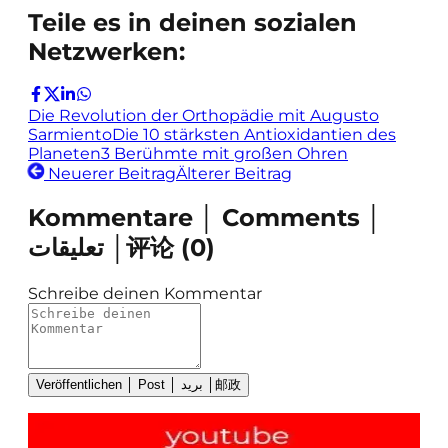
Teile es in deinen sozialen
Netzwerken:
Die Revolution der Orthopädie mit Augusto
Sarmiento
Die 10 stärksten Antioxidantien des
Planeten
3 Berühmte mit großen Ohren
Neuerer Beitrag
Älterer Beitrag
Kommentare │ Comments │
تعليقات │评论
(
0
)
Schreibe deinen Kommentar
Veröffentlichen │ Post │ بريد │邮政