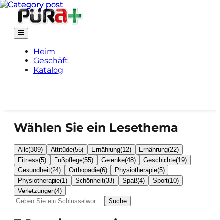
Heim
Geschäft
Katalog
Wählen Sie ein Lesethema
Alle
(
309
)
Attitüde
(
55
)
Ernährung
(
12
)
Ernährung
(
22
)
Fitness
(
5
)
Fußpflege
(
55
)
Gelenke
(
48
)
Geschichte
(
19
)
Gesundheit
(
24
)
Orthopädie
(
6
)
Physiotherapie
(
5
)
Physiotherapie
(
1
)
Schönheit
(
38
)
Spaß
(
4
)
Sport
(
10
)
Verletzungen
(
4
)
Suche