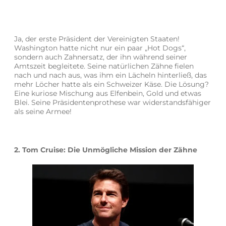
Ja, der erste Präsident der Vereinigten Staaten!
Washington hatte nicht nur ein paar „Hot Dogs“,
sondern auch Zahnersatz, der ihn während seiner
Amtszeit begleitete. Seine natürlichen Zähne fielen
nach und nach aus, was ihm ein Lächeln hinterließ, das
mehr Löcher hatte als ein Schweizer Käse. Die Lösung?
Eine kuriose Mischung aus Elfenbein, Gold und etwas
Blei. Seine Präsidentenprothese war widerstandsfähiger
als seine Armee!
2. Tom Cruise: Die Unmögliche Mission der Zähne