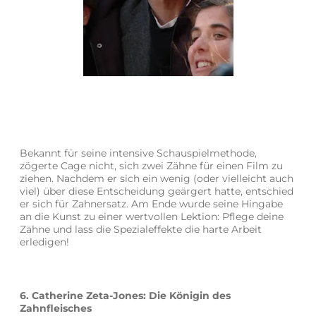
Bekannt für seine intensive Schauspielmethode,
zögerte Cage nicht, sich zwei Zähne für einen Film zu
ziehen. Nachdem er sich ein wenig (oder vielleicht auch
viel) über diese Entscheidung geärgert hatte, entschied
er sich für Zahnersatz. Am Ende wurde seine Hingabe
an die Kunst zu einer wertvollen Lektion: Pflege deine
Zähne und lass die Spezialeffekte die harte Arbeit
erledigen!
6. Catherine Zeta-Jones: Die Königin des
Zahnfleisches