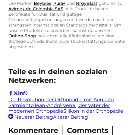
Die Marken
Beybies
,
Pura+
und
NrgyBlast
gehören zu
Avimex de Colombia SAS
. Alle Produkte haben
Zertifikate für Qualität und gültige
Gesundheitsregistrierungen und werden nach den
strengsten internationalen Standards hergestellt. Um
unsere Produkte zu erwerben, kannst du unseren
Online-Shop
besuchen. Alle Käufe sind durch eine
100%ige Zufriedenheits- oder Rückerstattungs-Garantie
abgesichert.
Teile es in deinen sozialen
Netzwerken:
Die Revolution der Orthopädie mit Augusto
Sarmiento
Jean-André Venel, der Vater der
modernen Orthopädie
Silikon in der Orthopädie
Neuerer Beitrag
Älterer Beitrag
Kommentare │ Comments │