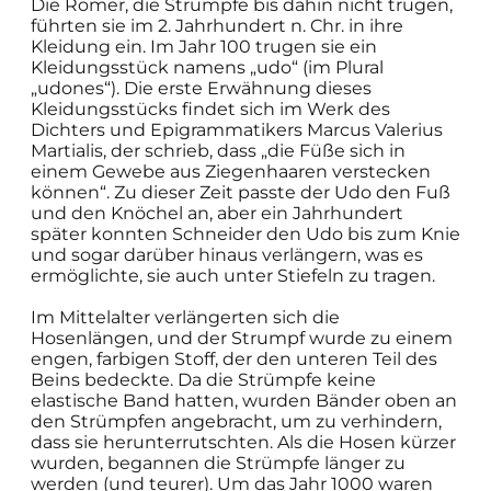
Die Römer, die Strümpfe bis dahin nicht trugen,
führten sie im 2. Jahrhundert n. Chr. in ihre
Kleidung ein. Im Jahr 100 trugen sie ein
Kleidungsstück namens „udo“ (im Plural
„udones“). Die erste Erwähnung dieses
Kleidungsstücks findet sich im Werk des
Dichters und Epigrammatikers Marcus Valerius
Martialis, der schrieb, dass „die Füße sich in
einem Gewebe aus Ziegenhaaren verstecken
können“. Zu dieser Zeit passte der Udo den Fuß
und den Knöchel an, aber ein Jahrhundert
später konnten Schneider den Udo bis zum Knie
und sogar darüber hinaus verlängern, was es
ermöglichte, sie auch unter Stiefeln zu tragen.
Im Mittelalter verlängerten sich die
Hosenlängen, und der Strumpf wurde zu einem
engen, farbigen Stoff, der den unteren Teil des
Beins bedeckte. Da die Strümpfe keine
elastische Band hatten, wurden Bänder oben an
den Strümpfen angebracht, um zu verhindern,
dass sie herunterrutschten. Als die Hosen kürzer
wurden, begannen die Strümpfe länger zu
werden (und teurer). Um das Jahr 1000 waren