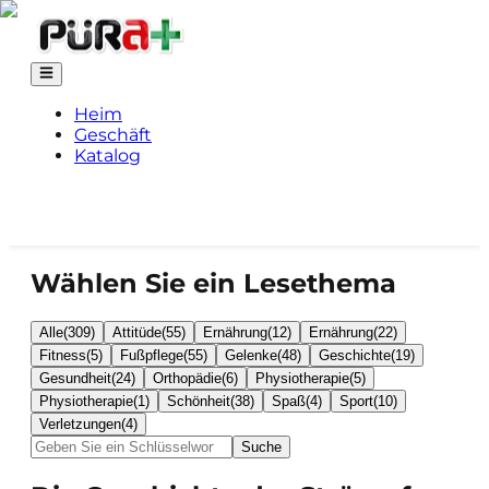
Heim
Geschäft
Katalog
Wählen Sie ein Lesethema
Alle
(
309
)
Attitüde
(
55
)
Ernährung
(
12
)
Ernährung
(
22
)
Fitness
(
5
)
Fußpflege
(
55
)
Gelenke
(
48
)
Geschichte
(
19
)
Gesundheit
(
24
)
Orthopädie
(
6
)
Physiotherapie
(
5
)
Physiotherapie
(
1
)
Schönheit
(
38
)
Spaß
(
4
)
Sport
(
10
)
Verletzungen
(
4
)
Suche