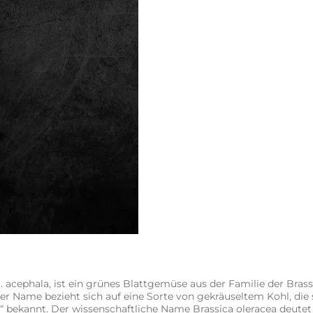
r. acephala, ist ein grünes Blattgemüse aus der Familie der Bra
er Name bezieht sich auf eine Sorte von gekräuseltem Kohl, die 
bekannt. Der wissenschaftliche Name Brassica oleracea deutet