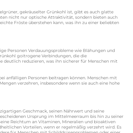
lgrüner, gekräuselter Grünkohl ist, gibt es auch glatte
en nicht nur optische Attraktivität, sondern bieten auch
eichte Fröste überstehen kann, was ihn zu einer beliebten
einige Personen Verdauungsprobleme wie Blähungen und
rünkohl goitrogene Verbindungen, die die
 deutlich reduzieren, was ihn sicherer für Menschen mit
n bei anfälligen Personen beitragen können. Menschen mit
 Mengen verzehren, insbesondere wenn sie auch eine hohe
inzigartigen Geschmack, seinen Nährwert und seine
escheidenen Ursprung im Mittelmeerraum bis hin zu seiner
Seine Reichtum an Vitaminen, Mineralien und bioaktiven
itlichen Vorteilen, wenn er regelmäßig verzehrt wird. Es
ondere für Menschen mit Schilddrüsenproblemen oder einer