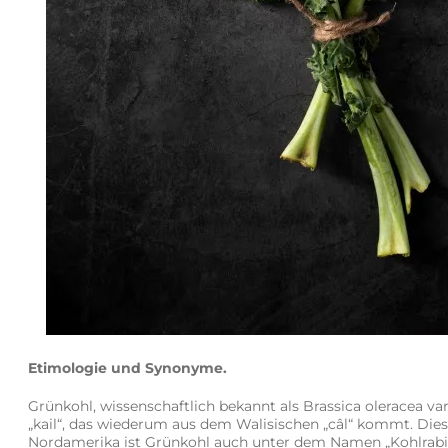
Etimologie und Synonyme.
Grünkohl, wissenschaftlich bekannt als Brassica oleracea va
„kail“, das wiederum aus dem Walisischen „câl“ kommt. Dies
Nordamerika ist Grünkohl auch unter dem Namen „Kohlrabi“ 