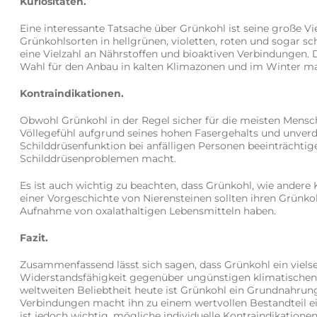
Kuriositäten.
Eine interessante Tatsache über Grünkohl ist seine große Vi
Grünkohlsorten in hellgrünen, violetten, roten und sogar sc
eine Vielzahl an Nährstoffen und bioaktiven Verbindungen. D
Wahl für den Anbau in kalten Klimazonen und im Winter ma
Kontraindikationen.
Obwohl Grünkohl in der Regel sicher für die meisten Mens
Völlegefühl aufgrund seines hohen Fasergehalts und unver
Schilddrüsenfunktion bei anfälligen Personen beeinträchti
Schilddrüsenproblemen macht.
Es ist auch wichtig zu beachten, dass Grünkohl, wie andere 
einer Vorgeschichte von Nierensteinen sollten ihren Grün
Aufnahme von oxalathaltigen Lebensmitteln haben.
Fazit.
Zusammenfassend lässt sich sagen, dass Grünkohl ein viels
Widerstandsfähigkeit gegenüber ungünstigen klimatischen
weltweiten Beliebtheit heute ist Grünkohl ein Grundnahrung
Verbindungen macht ihn zu einem wertvollen Bestandteil ei
ist jedoch wichtig, mögliche individuelle Kontraindikatio