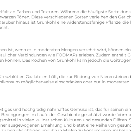
elfalt an Farben und Texturen. Während die häufigste Sorte dunke
hwarzen Tönen. Diese verschiedenen Sorten verleihen den Gericht
arüber hinaus ist Grünkohl eine widerstandsfähige Pflanze, die l
cht.
chen ist, wenn er in moderaten Mengen verzehrt wird, können 
daulicher Verbindungen wie FODMAPs erleben. Zudem enthält G
gen können. Das Kochen von Grünkohl kann jedoch die Goitrogene
Kreuzblütler, Oxalate enthält, die zur Bildung von Nierensteine
kohlkonsum möglicherweise einschränken oder nur in moderaten
eitiges und hochgradig nahrhaftes Gemüse ist, das für seinen e
 Bedingungen im Laufe der Geschichte geschätzt wurde. Vom b
smittel in vielen kulinarischen Kulturen und gesunden Diäten. 
ner ausgewogenen Ernährung und bietet eine Reihe von gesundhe
nen zu berücksichtigen und ihn in Maßen zu konsumieren, insbes