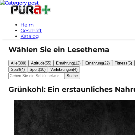
Heim
Geschäft
Katalog
Wählen Sie ein Lesethema
Alle
(
309
)
Attitüde
(
55
)
Ernährung
(
12
)
Ernährung
(
22
)
Fitness
(
5
)
Spaß
(
4
)
Sport
(
10
)
Verletzungen
(
4
)
Suche
Grünkohl: Ein erstaunliches Nahr