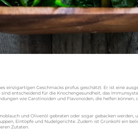
s einzigartigen Geschmacks profus geschätzt. Er ist eine ausge
e sind entscheidend für die Knochengesundheit, das Immunsyst
ungen wie Carotinoiden und Flavonoiden, die helfen können, d
Knoblauch und Olivenöl gebraten oder sogar gebacken werden, u
uppen, Eintöpfe und Nudelgerichte. Zudem ist Grünkohl ein bel
eren Zutaten.