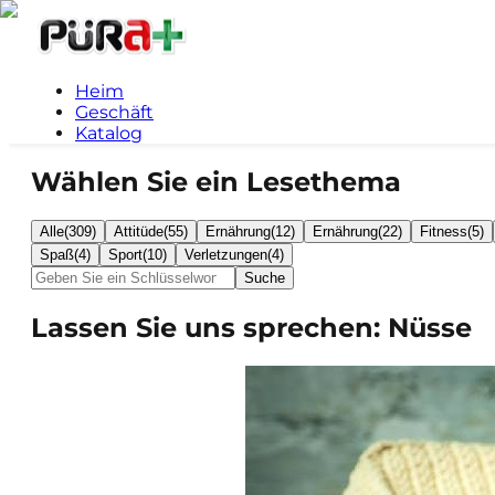
Heim
Geschäft
Katalog
Wählen Sie ein Lesethema
Alle
(
309
)
Attitüde
(
55
)
Ernährung
(
12
)
Ernährung
(
22
)
Fitness
(
5
)
Spaß
(
4
)
Sport
(
10
)
Verletzungen
(
4
)
Suche
Lassen Sie uns sprechen: Nüsse