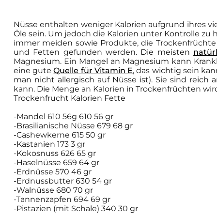
Nüsse enthalten weniger Kalorien aufgrund ihres v
Öle sein. Um jedoch die Kalorien unter Kontrolle zu 
immer meiden sowie Produkte, die Trockenfrüchte 
und Fetten gefunden werden. Die meisten
natür
Magnesium. Ein Mangel an Magnesium kann Krankh
eine gute
Quelle für Vitamin E
, das wichtig sein ka
man nicht allergisch auf Nüsse ist). Sie sind reic
kann. Die Menge an Kalorien in Trockenfrüchten wird
Trockenfrucht Kalorien Fette
-Mandel 610 56g 610 56 gr
-Brasilianische Nüsse 679 68 gr
-Cashewkerne 615 50 gr
-Kastanien 173 3 gr
-Kokosnuss 626 65 gr
-Haselnüsse 659 64 gr
-Erdnüsse 570 46 gr
-Erdnussbutter 630 54 gr
-Walnüsse 680 70 gr
-Tannenzapfen 694 69 gr
-Pistazien (mit Schale) 340 30 gr