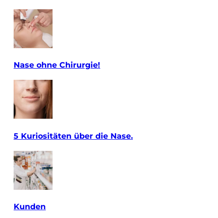
Nase ohne Chirurgie!
5 Kuriositäten über die Nase.
Kunden