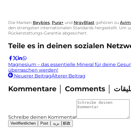
Die Marken
Beybies
,
Pura+
und
NrgyBlast
gehören zu
Avim
den strengsten internationalen Standards hergestellt. Um 
Rückerstattungs-Garantie abgesichert.
Teile es in deinen sozialen Netzw
Magnesium – das essentielle Mineral für deine Gesu
überraschen werden!
Neuerer Beitrag
Älterer Beitrag
Schreibe deinen Kommentar
Veröffentlichen │ Post │ بريد │邮政