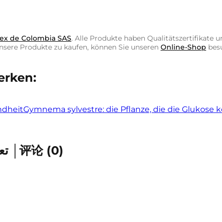
ex de Colombia SAS
. Alle Produkte haben Qualitätszertifikate
unsere Produkte zu kaufen, können Sie unseren
Online-Shop
besu
erken:
ndheit
Gymnema sylvestre: die Pflanze, die die Glukose ko
Kommentare │ Comments │ تعليقات │评论
(
0
)